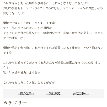
ムレや痒みがあった場所が改善され、くすみがなくなってきたり✨
お顔の肌色もトーンアップ&つるつるになり、ファンデーションの厚塗りが必
要なくなったり✨
機械でできることはたくさんあります😊
でも、肌トラブルにはいろんな原因が…
そもそもの土台が必要なので、健康的な生活・姿勢・食生活の見直し・スキン
ケアの仕方…など
機械や施術や食べ物、これだけをすれば綺麗になる！痩せる！という物はない
です💦
これからも通ってくださってる方みんなが綺麗に健康になっていただけるよ
う！
私も引き続き努力します💪✨
これからもよろしくお願いします🌿🌿🌿
« 前の記事へ
一覧に戻る
次の記事へ »
カテゴリー